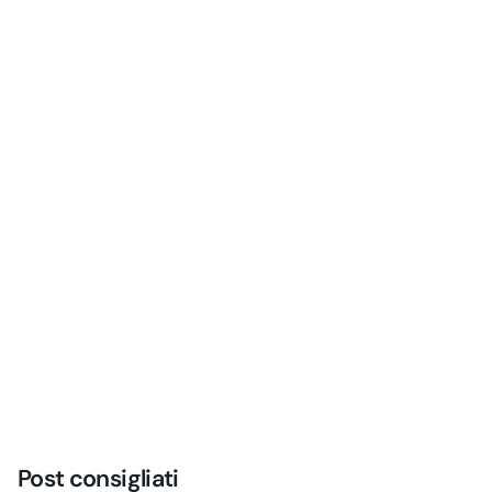
Altri post
Neuromarketing e psicografia: cosa sono e come
nascono?
Post consigliati