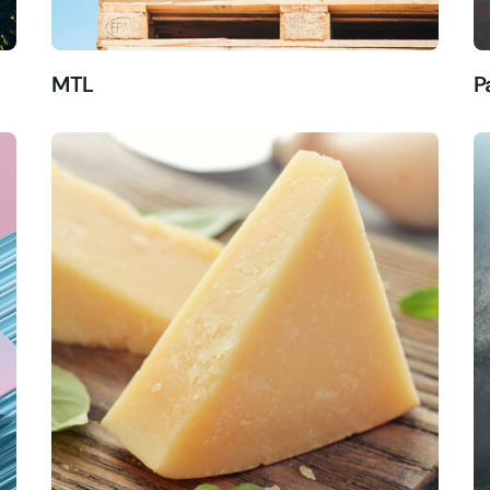
MTL
P