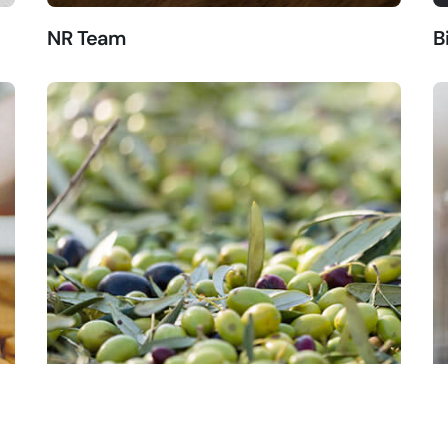
NR Team
B