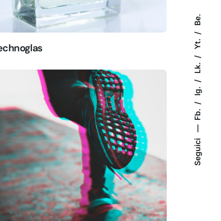
Be.
Yt.
echnoglas
Lk.
Ig.
Fb.
Seguici